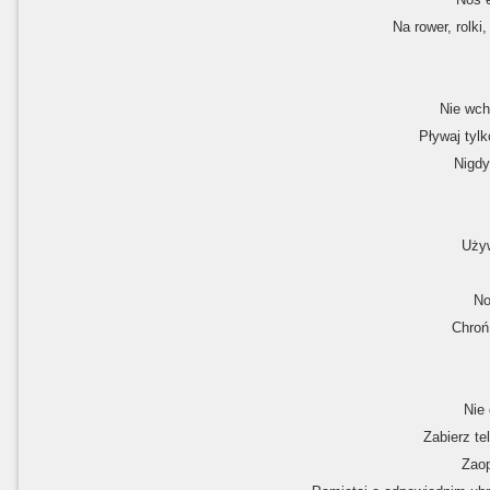
Na rower, rolki
Nie wch
Pływaj tyl
Nigdy
Używ
No
Chroń
Nie 
Zabierz te
Zaop