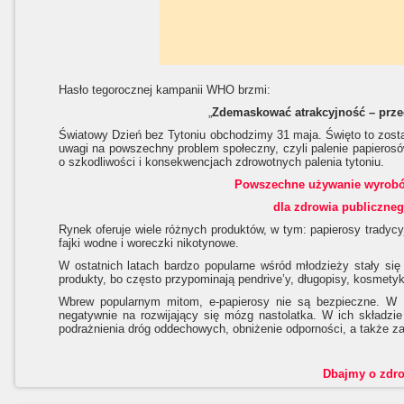
Hasło tegorocznej kampanii WHO brzmi:
„
Zdemaskować atrakcyjność – przec
Światowy Dzień bez Tytoniu obchodzimy 31 maja. Święto to zosta
uwagi na powszechny problem społeczny, czyli palenie papierosó
o szkodliwości i konsekwencjach zdrowotnych palenia tytoniu.
Powszechne używanie wyrobó
dla zdrowia publicznego
Rynek oferuje wiele różnych produktów, w tym: papierosy tradycyj
fajki wodne i woreczki nikotynowe.
W ostatnich latach bardzo popularne wśród młodzieży stały się 
produkty, bo często przypominają pendrive’y, długopisy, kosmetyk
Wbrew popularnym mitom, e-papierosy nie są bezpieczne. W wi
negatywnie na rozwijający się mózg nastolatka. W ich składzi
podrażnienia dróg oddechowych, obniżenie odporności, a także zab
Dbajmy o zdrow