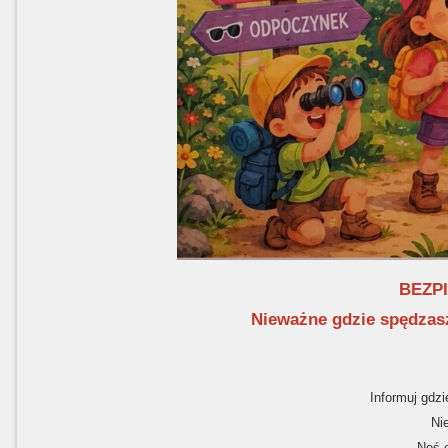
BEZP
Nieważne gdzie spędzasz
Informuj gdzi
Ni
Noś 