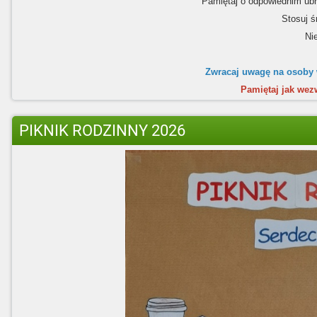
Pamiętaj o odpowiednim ubr
Stosuj ś
Ni
Zwracaj uwagę na osoby 
Pamiętaj jak we
PIKNIK RODZINNY 2026