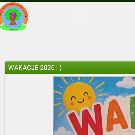
Przedszkole nr 4 w Katowicach
miejsce wesołej zabawy
WAKACJE 2026 :-)