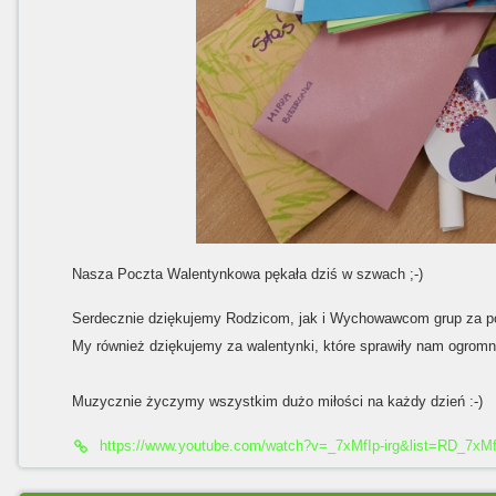
Nasza Poczta Walentynkowa pękała dziś w szwach ;-)
Serdecznie dziękujemy Rodzicom, jak i Wychowawcom grup za p
My również dziękujemy za walentynki, które sprawiły nam ogromną
Muzycznie życzymy wszystkim dużo miłości na każdy dzień :-)
https://www.youtube.com/watch?v=_7xMfIp-irg&list=RD_7xMfI