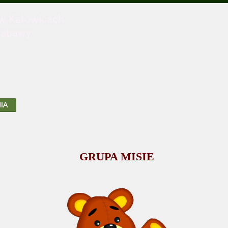
 w Katowicach
zabawy
IA
GRUPA MISIE