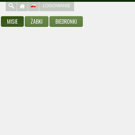
LOGOWANIE
MISIE
ŻABKI
BIEDRONKI