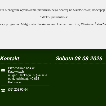
rciu o program wychowania przedszkolnego opartej na warstwicowej koncepcj
"Wokół przedszkola"
orzy programu: Małgorzata Kwaśniewska, Joanna Lendzion, Wiesława Żaba-Ża
Kontakt
Sobota 08.08.2026
Przedszkole nr 4 w
Katowicach
ul. gen. Jankego 65 (wejście
od dziedzińca), 40-615
Katowice
(32) 202-90-64