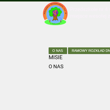
Przedszkole nr 4
miejsce wesołej 
O NAS
RAMOWY ROZKŁAD DN
MISIE
O NAS