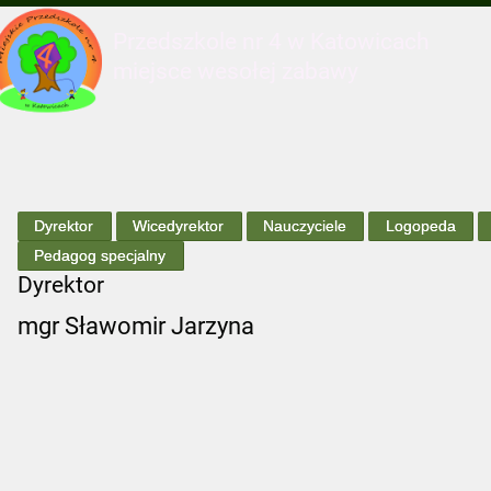
Przedszkole nr 4 w Katowicach
miejsce wesołej zabawy
Dyrektor
Wicedyrektor
Nauczyciele
Logopeda
Pedagog specjalny
Dyrektor
mgr Sławomir Jarzyna