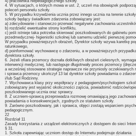
4) pracownika niepedagogicznego szkoły.
4. W sytuacjach, o których mowa w ust. 2, uczeń ma obowiązek podporz
poleceń personelu szkoły.
5. W przypadku krzywdzenia ucznia przez innego ucznia na terenie szkoły
szkoły będący świadkiem zdarzenia zobowiązany jest:
a) zdecydowanie i stanowczo przerwać negatywne zachowania uczestnikó
b) rozdzielić ewentualne strony konfliktu,
c) jeśli istnieje taka potrzeba skierować poszkodowanych do gabinetu po
przedmedycznej- higienistki szkolnej lub samemu udzielić pierwszej pomo
W przypadku poważniejszych obrażeń, Dyrektor szkoły wzywa karetkę po
ratunkowego,
d) poinformować wychowawcę o zdarzeniu, a w poważniejszych przypadk
dyrektora szkoły.
6. Jeżeli ofiara przemocy doznała dotkliwych obrażeń cielesnych, wymag
interwencji medycznej, lub następuje długotrwały proces przemocy (dręcze
a wcześniej stosowane strategie naprawcze nie przyniosły oczekiwanych 
i sprawca przemocy ukończył 13 lat dyrektor szkoły powiadamia o zdarzen
i/lub Sąd Rodzinny.
7. Wychowawca klasy przy współpracy z pedagogiem/psychologiem szko
zobowiązany jest wyjaśnić okoliczności zajścia, powiadomić rodziców/op
poszkodowanego ucznia oraz sprawcy.
8. Z uczniem-sprawcą przeprowadza rozmowę omawiającą jego zachowani
powiadamia o konsekwencjach, zgodnych ze statutem szkoły.
9. Zarówno poszkodowany, jak i sprawca, objęci zostają wsparciem psych
pedagogicznym.
22
Rozdział 11
Zasady korzystania z urządzeń elektronicznych z dostępem do sieci Inter
§ 31.
1. Szkoła zapewniając uczniom dostęp do Internetu podejmuje działania