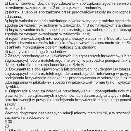
1) karta interwencji dot. danego zdarzenia – sporządzona zgodnie ze wzo
określonym w załączniku nr 2 do niniejszych standardów;
2) notatki służbowe sporządzane przez pracowników szkoły na okoliczno
zdarzenia;
3) kopia wniosku do sądu rodzinnego o wgląd w sytuację rodziny sporząd
zgodnie ze wzorem określonym w załączniku nr 3 do niniejszych standard
4) kopia zawiadomienia o popełnieniu przestępstwa wobec dziecka sporz
zgodnie ze wzorem określonym w załączniku nr 4;
5) rejestr prowadzonych interwencji stanowiący załącznik nr 5 do Standar
6) oświadczenia rodziców lub opiekunów prawnych o zapoznaniu się ze S
7) ankiety monitorujące poziom realizacji Standardów;
8) raporty z monitoringu Standardów.
2.Zasady przechowywania ujawnionych lub zgłoszonych incydentów lub z
zagrażających dobru małoletniego interwencji w przypadku podejrzenia kr
dziecka określa instrukcja kancelaryjna Szkoły.
3. Dokumentacja dot. ujawnionych lub zgłoszonych incydentów lub zdarze
zagrażających dobru małoletniego, dokumentacja dot. interwencji w przyp
podejrzenia krzywdzenia dziecka jest przechowywana w sekretariacie szkoł
udostępniania w jakikolwiek sposób i w jakiejkolwiek formie tylko i wyłącz
dyrektora.
4. Odpowiedzialność za właściwe przechowywania i udostępnianie dokumen
ujawnionych lub zgłoszonych incydentów lub zdarzeń zagrażających dobru
oraz interwencji w przypadku podejrzenia krzywdzenia małoletniego ponosi
szkoły.
Rozdział 10
Wymogi dotyczące bezpiecznych relacji między małoletnimi, a w szczegó
zachowania niedozwolone
§ 30.
20
1. Określa się poniższe zasady bezpiecznych relacji między małoletnimi: