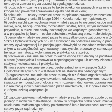
roku życia zawiera się za uprzednią zgodą jego rodzica;
4) rodzicach – rozumie się przez to także opiekunów prawnych oraz inne 
którym sąd powierzył sprawowanie opieki nad dzieckiem;
5) opiekunie – – należy rozumieć przez to opiekuna prawnego w rozumieniu
145-177 ustawy z dnia 25 lutego 1964 r. Kodeks rodzinny i opiekuńczy;
6) osobie najbliższej wychowankowi – należy przez to rozumieć osobę ws
matkę, ojca, babcię, dziadka; rodzeństwo: siostrę, brata, w tym rodzeńst
przyrodnie, a także inne osoby pozostające we wspólnym gospodarstwie,
a w przypadku jej braku – osobę pełnoletnią wskazaną przez małoletniego;
7) personelu – należy rozumieć przez to wszystkie osoby zatrudnione w Z
Szkół Ogólnokształcących nr 2 w Katowicach na podstawie umowy o prac
umowy cywilnoprawnej lub podejmujące obowiązki na zasadach wolontaria
w tym w szczególności: wychowawcy, nauczyciele, pracownicy samorząd
trenerzy, animatorzy, wolontariusze, praktykanci, stażyści;
8) pracowniku - rozumie się przez to każdą osobę zatrudnioną na podsta
o pracę (nauczyciela i pracownika niepedagogicznego) lub umowy zlecenia
stażystę, wolontariusza i praktykanta;
9) nauczycielu - rozumie się przez osobę zatrudnioną w Zespole Szkół
Ogólnokształcących nr 2 w Katowicach na stanowisku pedagogicznym;
10) organizatorze- rozumie się przez to innych niż Szkoła organizatorów w
działalności związanej z wychowaniem, edukacją, wypoczynkiem, leczeni
świadczeniem porad psychologicznych, rozwojem duchowym, uprawianiem
lub realizacją innych zainteresowań przez małoletnich, lub z opieką nad ni
z którymi szkołą współpracuje.
4
11) zgodzie opiekuna małoletniego – należy przez to rozumieć zgodę co n
jednego z rodziców małoletniego. Jednak w przypadku braku porozumieni
opiekunami małoletniego należy poinformować ich o konieczności rozstrzy
sprawy przez sąd rodzinny;