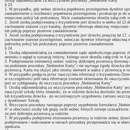
osoby odpowiedzialne za wszczynanie procedury „Niebieskie Karty”
§ 23.
1. W przypadku, gdy wobec dziecka popełniono przestępstwo dyrektor sp
zawiadomienie o możliwości popełnienia przestępstwa i przekazuje je do w
miejscowo policji lub prokuratury. Wzór zawiadomienia określa załącznik nr
2. Jeżeli osobą podejrzewaną o krzywdzenie jest dziecko w wieku od 13 do
zachowanie stanowi czyn karalny, dyrektor informuje właściwy miejscowo 
lub policję poprzez pisemne zawiadomienie.
3. Jeżeli osobą podejrzewaną o krzywdzenie jest dziecko powyżej lat 17, 
zachowanie stanowi przestępstwo, wówczas dyrektor informuje właściwą 
jednostkę policji lub prokuratury poprzez pisemne zawiadomienie.
§ 24.
1. Osobą odpowiedzialną za zawiadamianie sądu opiekuńczego poprzez z
wniosku o wgląd w sytuację rodziny, którego wzór określa załącznik nr 4 je
3. Podejmowanie interwencji wobec rodziny dotkniętej przemocą domową 
na podstawie procedury „Niebieskie Karty” i nie wymaga zgody dziecka do
przemocą. Karta ma służyć jako istotny element w walce z przemocą w ro
4. W przypadku podjęcia przez nauczyciela informacji o krzywdzeniu Dzie
w szczególności jeśli taka informacja zostanie skierowana do nauczyciela
jest on zobligowany do wszczęcia procedury „Niebieskiej Karty”.
5. Osobą odpowiedzialną za wszczynanie procedury „Niebieskie Karty” jes
nauczyciel szkoły który stwierdzi, że w rodzinie dziecka dochodzi do pr
lub krzywdzenia dziecka - po wcześniejszym uzgodnieniu zamiaru wszczę
z dyrektorem Szkoły.
6. Wszczęcie procedury następuje poprzez wypełnienie formularza „Niebie
A” w obecności osoby lub grupy osób wobec których istnieje uzasadnione 
że jest dotknięta przemocą w rodzinie.
7. W przypadku podejrzenia stosowania przemocy w rodzinie wobec dziec
podejmowane i realizowane w ramach procedury przeprowadza się w obec
opiekuna.