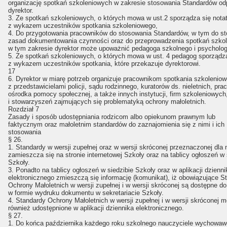
organizację spotkań szkoleniowych w zakresie stosowania Standardów o
dyrektor.
3. Ze spotkań szkoleniowych, o których mowa w ust.2 sporządza się nota
z wykazem uczestników spotkania szkoleniowego,
4. Do przygotowania pracowników do stosowania Standardów, w tym do s
zasad dokumentowania czynności oraz do przeprowadzenia spotkań szko
w tym zakresie dyrektor może upoważnić pedagoga szkolnego i psycholog
5. Ze spotkań szkoleniowych, o których mowa w ust. 4 pedagog sporządz
z wykazem uczestników spotkania, które przekazuje dyrektorowi.
17
6. Dyrektor w miarę potrzeb organizuje pracownikom spotkania szkoleniow
z przedstawicielami policji, sądu rodzinnego, kuratorów ds. nieletnich, pr
ośrodka pomocy społecznej, a także innych instytucji, firm szkoleniowych,
i stowarzyszeń zajmujących się problematyką ochrony małoletnich.
Rozdział 7
Zasady i sposób udostępniania rodzicom albo opiekunom prawnym lub
faktycznym oraz małoletnim standardów do zaznajomienia się z nimi i ich
stosowania
§ 26.
1. Standardy w wersji zupełnej oraz w wersji skróconej przeznaczonej dla 
zamieszcza się na stronie internetowej Szkoły oraz na tablicy ogłoszeń w 
Szkoły.
3. Ponadto na tablicy ogłoszeń w siedzibie Szkoły oraz w aplikacji dzienni
elektronicznego zmieszczą się informację (komunikat), iż obowiązujące S
Ochrony Małoletnich w wersji zupełnej i w wersji skróconej są dostępne d
w formie wydruku dokumentu w sekretariacie Szkoły.
4. Standardy Ochrony Małoletnich w wersji zupełnej i w wersji skróconej 
również udostępnione w aplikacji dziennika elektronicznego.
§ 27.
1. Do końca października każdego roku szkolnego nauczyciele wychowaw