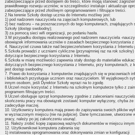
zabezpieczające przed dostępem do treści, które mogą stanowić zagrożen
prawidłowego rozwoju uczniów; w szczególności instaluje i aktualizuje op
zabezpieczające przed złośliwym oprogramowaniem i filtrujące treści.
2.Na terenie Szkoły dostęp ucznia do Internetu możliwy jest:
1) pod nadzorem nauczyciela na zajęciach komputerowych, lub
2) bez nadzoru – na przeznaczonych do tego komputerach, znajdujących s
Szkoły (dostęp swobodny);
3) za pomocą sieci wifi organizacji, po podaniu hasła.
3.W przypadku dostępu realizowanego pod nadzorem nauczyciela -nauczy
obowiązek informowania uczniów o zasadach bezpiecznego korzystania z 
4. Nauczyciel czuwa także nad bezpieczeństwem korzystania z Internetu 
5.Szkoła prowadzi z uczniami cykliczne (przynajmniej raz na rok szkolny)
dotyczące bezpiecznego korzystania z Internetu.
6.Szkoła w miarę możliwości zapewnia stały dostęp do materiałów edukac
dotyczących bezpiecznego korzystania z Internetu, przy komputerach, z 
jest dostęp swobodny.
7. Prawo do korzystania z komputerów znajdujących się w pracowniach i
i bibliotekach przysługuje uczniom oraz nauczycielom. W wyjątkowych sy
innym osobom, jeśli Dyrektor Szkoły wyrazi na to zgodę.
8.Uczeń może korzystać z Internetu na szkolnym komputerze tylko z za
programem filtrującym treści.
9.Uczeń obsługuje sprzęt komputerowy zgodnie z zaleceniami nauczyciela
skończeniu pracy ma obowiązek zostawić komputer wyłączony, chyba że 
zadecyduje inaczej.
10. Użytkownicy komputera mają prawo do zapisywania swoich plików wył
w wyznaczonym miejscu (nie na pulpicie). Dane tymczasowe, utworzone w
pracy, należy po jej zakończeniu usunąć.
11. Należy zrobić kopię zapasową ważnych dokumentów w miejscu innym n
12. Użytkownikowi komputera zabrania się:
1) instalowania oprogramowania oraz dokonywania zmian w konfiguracji