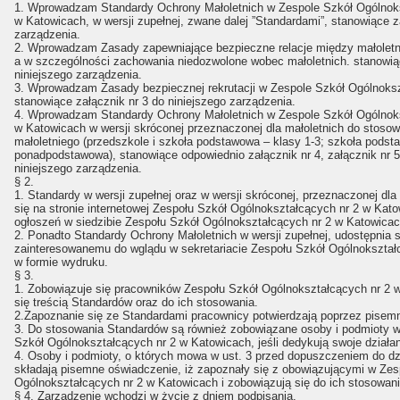
1. Wprowadzam Standardy Ochrony Małoletnich w Zespole Szkół Ogólnoks
w Katowicach, w wersji zupełnej, zwane dalej ”Standardami”, stanowiące z
zarządzenia.
2. Wprowadzam Zasady zapewniające bezpieczne relacje między małoletn
a w szczególności zachowania niedozwolone wobec małoletnich. stanowiąc
niniejszego zarządzenia.
3. Wprowadzam Zasady bezpiecznej rekrutacji w Zespole Szkół Ogólnoks
stanowiące załącznik nr 3 do niniejszego zarządzenia.
4. Wprowadzam Standardy Ochrony Małoletnich w Zespole Szkół Ogólnoks
w Katowicach w wersji skróconej przeznaczonej dla małoletnich do stoso
małoletniego (przedszkole i szkoła podstawowa – klasy 1-3; szkoła podst
ponadpodstawowa), stanowiące odpowiednio załącznik nr 4, załącznik nr 5 
niniejszego zarządzenia.
§ 2.
1. Standardy w wersji zupełnej oraz w wersji skróconej, przeznaczonej dl
się na stronie internetowej Zespołu Szkół Ogólnokształcących nr 2 w Kato
ogłoszeń w siedzibie Zespołu Szkół Ogólnokształcących nr 2 w Katowicac
2. Ponadto Standardy Ochrony Małoletnich w wersji zupełnej, udostępnia
zainteresowanemu do wglądu w sekretariacie Zespołu Szkół Ogólnokształ
w formie wydruku.
§ 3.
1. Zobowiązuje się pracowników Zespołu Szkół Ogólnokształcących nr 2 
się treścią Standardów oraz do ich stosowania.
2.Zapoznanie się ze Standardami pracownicy potwierdzają poprzez pisem
3. Do stosowania Standardów są również zobowiązane osoby i podmioty 
Szkół Ogólnokształcących nr 2 w Katowicach, jeśli dedykują swoje działan
4. Osoby i podmioty, o których mowa w ust. 3 przed dopuszczeniem do dzi
składają pisemne oświadczenie, iż zapoznały się z obowiązującymi w Zes
Ogólnokształcących nr 2 w Katowicach i zobowiązują się do ich stosowani
§ 4. Zarządzenie wchodzi w życie z dniem podpisania.