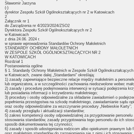
Sławomir Jarzyna
(-)
dyrektor Zespołu Szkół Ogólnokształcących nr 2 w Katowicach
2
Załącznik nr 1
do Zarządzenia nr 4/2023/2024/ZSO2
Dyrektora Zespołu Szkół Ogólnokształcących nr 2
w Katowicach
z dnia 24.06. 2024 r.
w sprawie wprowadzenia Standardów Ochrony Małoletnich
STANDARDY OCHRONY MAŁOLETNICH
W ZESPOLE SZKÓŁ OGÓLNOKSZTAŁCĄCYCH NR 2
W KATOWICACH
Rozdział 1
Postanowienia ogólne
§ 1. Standardy Ochrony Małoletnich w Zespole Szkół Ogólnokształcących 
w Katowicach, zwane dalej „Standardami” określają:
1) zasady zapewniające bezpieczne relacje między małoletnim a persone
lub organizatora, a w szczególności zachowania niedozwolone wobec mało
2) zasady i procedurę podejmowania interwencji w sytuacji podejrzenia kr
lub posiadania informacji o krzywdzeniu małoletniego;
3) procedury i osoby odpowiedzialne za składanie zawiadomień o podejrze
popełnienia przestępstwa na szkodę małoletniego, zawiadamianie sądu o
oraz osoby odpowiedzialne za wszczynanie procedury „Niebieskie Karty”;
4) zasady przeglądu i aktualizacji standardów;
5) zakres kompetencji osoby odpowiedzialnej za przygotowanie personelu
stosowania standardów, zasady przygotowania tego personelu do ich stos
sposób dokumentowania tej czynności;
6) zasady i sposób udostępniania rodzicom albo opiekunom prawnym lub
oraz małoletnim standardów do zaznajomienia się z nimi i ich stosowania;