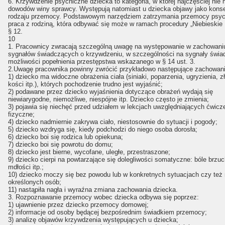
6. Krzywdzenie psychiczne dziecka to kategoria, w której najczęściej ni
dowodów winy sprawcy. Występują natomiast u dziecka objawy jako kons
rodzaju przemocy. Podstawowym narzędziem zatrzymania przemocy psych
praca z rodziną, która odbywać się może w ramach procedury „Niebieskie 
§ 12.
10
1. Pracownicy zwracają szczególną uwagę na występowanie w zachowaniu
sygnałów świadczących o krzywdzeniu, w szczególności na sygnały świa
możliwości popełnienia przestępstwa wskazanego w § 14 ust. 3.
2.Uwagę pracownika powinny zwrócić przykładowo następujące zachowani
1) dziecko ma widoczne obrażenia ciała (siniaki, poparzenia, ugryzienia, 
kości itp.), których pochodzenie trudno jest wyjaśnić;
2) podawane przez dziecko wyjaśnienia dotyczące obrażeń wydają się
niewiarygodne, niemożliwe, niespójne itp. Dziecko często je zmienia;
3) pojawia się niechęć przed udziałem w lekcjach uwzględniających ćwicz
fizyczne;
4) dziecko nadmiernie zakrywa ciało, niestosownie do sytuacji i pogody;
5) dziecko wzdryga się, kiedy podchodzi do niego osoba dorosła;
6) dziecko boi się rodzica lub opiekuna;
7) dziecko boi się powrotu do domu;
8) dziecko jest bierne, wycofane, uległe, przestraszone;
9) dziecko cierpi na powtarzające się dolegliwości somatyczne: bóle brzuc
mdłości itp.;
10) dziecko moczy się bez powodu lub w konkretnych sytuacjach czy też
określonych osób;
11) nastąpiła nagła i wyraźna zmiana zachowania dziecka.
3. Rozpoznawanie przemocy wobec dziecka odbywa się poprzez:
1) ujawnienie przez dziecko przemocy domowej;
2) informacje od osoby będącej bezpośrednim świadkiem przemocy;
3) analizę objawów krzywdzenia występujących u dziecka;