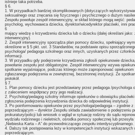
istnieje taka potrzeba.
§ 6.
1. W przypadkach bardziej skomplikowanych (dotyczących wykorzystywa
seksualnego oraz znęcania się fizycznego i psychicznego o dużym nasilen
Zespołu powołuje zespół interwencyjny, w skład którego mogą wejść: ped
psycholog, wychowawca dziecka, dyrektor/wicedyrektor placówki, inni pr
6
mający wiedzę o krzywdzeniu dziecka lub o dziecku (dalej określani jako:
interwencyjny).
2. Zespół interwencyjny sporządza plan pomocy dziecku, spełniający wym
określone w § 5 pkt. ust. 3 Standardów, na podstawie opisu sporządzoneg
psychologa/ pedagoga szkolnego oraz innych, uzyskanych przez członkó
informacji.
3. W przypadku gdy podejrzenie krzywdzenia zgłosili opiekunowie dziecka
powołanie zespołu jest obligatoryjne. Zespół interwencyjny wzywa opieku
spotkanie wyjaśniające, podczas którego może zaproponować opiekunom
zgłaszanego podejrzenia w zewnętrznej, bezstronnej instytucji. Ze spotka
protokół.
§ 7.
1. Plan pomocy dziecku jest przedstawiany przez pedagoga /psychologa
z zaleceniem współpracy przy jego realizacji.
2. Psycholog/pedagog szkolny informuje opiekunów o obowiązku placówki
zgłoszenia podejrzenia krzywdzenia dziecka do odpowiedniej instytucji.
3. Po poinformowaniu opiekunów przez psychologa/pedagoga – zgodnie z
poprzedzającym – dyrektor Zespołu składa zawiadomienie o podejrzeniu p
prokuratury/policji lub wniosek o wgląd w sytuację rodziny do sądu rejono
wydziału rodzinnego i nieletnich, ośrodka pomocy społecznej lub przesyła 
„Niebieska Karta – A” do przewodniczącego zespołu interdyscyplinarnego.
4. Dalszy tok postępowania leży w kompetencjach instytucji wskazanych 
poprzedzającym.