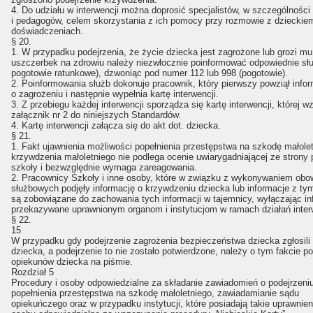
4. Do udziału w interwencji można doprosić specjalistów, w szczególnośc
i pedagogów, celem skorzystania z ich pomocy przy rozmowie z dzieckie
doświadczeniach.
§ 20.
1. W przypadku podejrzenia, że życie dziecka jest zagrożone lub grozi mu
uszczerbek na zdrowiu należy niezwłocznie poinformować odpowiednie służ
pogotowie ratunkowe), dzwoniąc pod numer 112 lub 998 (pogotowie).
2. Poinformowania służb dokonuje pracownik, który pierwszy powziął info
o zagrożeniu i następnie wypełnia kartę interwencji.
3. Z przebiegu każdej interwencji sporządza się kartę interwencji, której w
załącznik nr 2 do niniejszych Standardów.
4. Kartę interwencji załącza się do akt dot. dziecka.
§ 21.
1. Fakt ujawnienia możliwości popełnienia przestępstwa na szkodę małolet
krzywdzenia małoletniego nie podlega ocenie uwiarygadniającej ze strony
szkoły i bezwzględnie wymaga zareagowania.
2. Pracownicy Szkoły i inne osoby, które w związku z wykonywaniem ob
służbowych podjęły informację o krzywdzeniu dziecka lub informacje z ty
są zobowiązane do zachowania tych informacji w tajemnicy, wyłączając in
przekazywane uprawnionym organom i instytucjom w ramach działań inte
§ 22.
15
W przypadku gdy podejrzenie zagrożenia bezpieczeństwa dziecka zgłosili
dziecka, a podejrzenie to nie zostało potwierdzone, należy o tym fakcie 
opiekunów dziecka na piśmie.
Rozdział 5
Procedury i osoby odpowiedzialne za składanie zawiadomień o podejrzeni
popełnienia przestępstwa na szkodę małoletniego, zawiadamianie sądu
opiekuńczego oraz w przypadku instytucji, które posiadają takie uprawnien