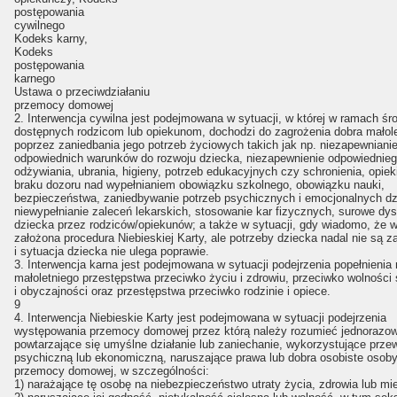
postępowania
cywilnego
Kodeks karny,
Kodeks
postępowania
karnego
Ustawa o przeciwdziałaniu
przemocy domowej
2. Interwencja cywilna jest podejmowana w sytuacji, w której w ramach ś
dostępnych rodzicom lub opiekunom, dochodzi do zagrożenia dobra małol
poprzez zaniedbania jego potrzeb życiowych takich jak np. niezapewniani
odpowiednich warunków do rozwoju dziecka, niezapewnienie odpowiednie
odżywiania, ubrania, higieny, potrzeb edukacyjnych czy schronienia, opie
braku dozoru nad wypełnianiem obowiązku szkolnego, obowiązku nauki,
bezpieczeństwa, zaniedbywanie potrzeb psychicznych i emocjonalnych dz
niewypełnianie zaleceń lekarskich, stosowanie kar fizycznych, surowe dy
dziecka przez rodziców/opiekunów; a także w sytuacji, gdy wiadomo, że w 
założona procedura Niebieskiej Karty, ale potrzeby dziecka nadal nie są 
i sytuacja dziecka nie ulega poprawie.
3. Interwencja karna jest podejmowana w sytuacji podejrzenia popełnienia
małoletniego przestępstwa przeciwko życiu i zdrowiu, przeciwko wolności 
i obyczajności oraz przestępstwa przeciwko rodzinie i opiece.
9
4. Interwencja Niebieskie Karty jest podejmowana w sytuacji podejrzenia
występowania przemocy domowej przez którą należy rozumieć jednorazow
powtarzające się umyślne działanie lub zaniechanie, wykorzystujące prze
psychiczną lub ekonomiczną, naruszające prawa lub dobra osobiste osoby
przemocy domowej, w szczególności:
1) narażające tę osobę na niebezpieczeństwo utraty życia, zdrowia lub mie