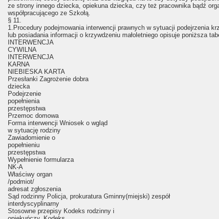
ze strony innego dziecka, opiekuna dziecka, czy też pracownika bądź org
współpracującego ze Szkołą.
§ 11.
1.Procedury podejmowania interwencji prawnych w sytuacji podejrzenia k
lub posiadania informacji o krzywdzeniu małoletniego opisuje poniższa tab
INTERWENCJA
CYWILNA
INTERWENCJA
KARNA
NIEBIESKA KARTA
Przesłanki Zagrożenie dobra
dziecka
Podejrzenie
popełnienia
przestępstwa
Przemoc domowa
Forma interwencji Wniosek o wgląd
w sytuację rodziny
Zawiadomienie o
popełnieniu
przestępstwa
Wypełnienie formularza
NK-A
Właściwy organ
/podmiot/
adresat zgłoszenia
Sąd rodzinny Policja, prokuratura Gminny(miejski) zespół
interdyscyplinarny
Stosowne przepisy Kodeks rodzinny i
opiekuńczy, Kodeks