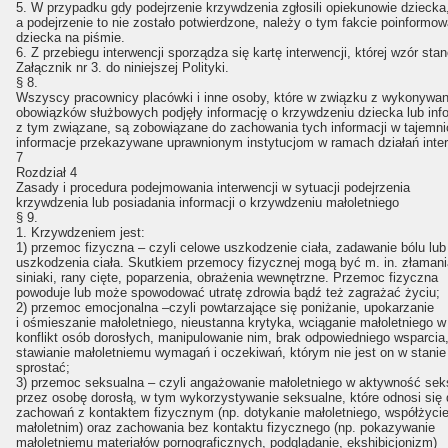
5. W przypadku gdy podejrzenie krzywdzenia zgłosili opiekunowie dziecka
a podejrzenie to nie zostało potwierdzone, należy o tym fakcie poinformo
dziecka na piśmie.
6. Z przebiegu interwencji sporządza się kartę interwencji, której wzór sta
Załącznik nr 3. do niniejszej Polityki.
§ 8.
Wszyscy pracownicy placówki i inne osoby, które w związku z wykonywa
obowiązków służbowych podjęły informację o krzywdzeniu dziecka lub inf
z tym związane, są zobowiązane do zachowania tych informacji w tajemni
informacje przekazywane uprawnionym instytucjom w ramach działań inte
7
Rozdział 4
Zasady i procedura podejmowania interwencji w sytuacji podejrzenia
krzywdzenia lub posiadania informacji o krzywdzeniu małoletniego
§ 9.
1. Krzywdzeniem jest:
1) przemoc fizyczna – czyli celowe uszkodzenie ciała, zadawanie bólu lub
uszkodzenia ciała. Skutkiem przemocy fizycznej mogą być m. in. złamani
siniaki, rany cięte, poparzenia, obrażenia wewnętrzne. Przemoc fizyczna
powoduje lub może spowodować utratę zdrowia bądź też zagrażać życiu;
2) przemoc emocjonalna –czyli powtarzające się poniżanie, upokarzanie
i ośmieszanie małoletniego, nieustanna krytyka, wciąganie małoletniego w
konflikt osób dorosłych, manipulowanie nim, brak odpowiedniego wsparcia
stawianie małoletniemu wymagań i oczekiwań, którym nie jest on w stanie
sprostać;
3) przemoc seksualna – czyli angażowanie małoletniego w aktywność sek
przez osobę dorosłą, w tym wykorzystywanie seksualne, które odnosi się 
zachowań z kontaktem fizycznym (np. dotykanie małoletniego, współżycie
małoletnim) oraz zachowania bez kontaktu fizycznego (np. pokazywanie
małoletniemu materiałów pornograficznych, podglądanie, ekshibicjonizm)