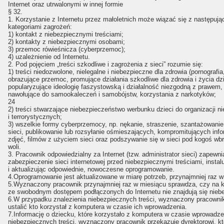
Internet oraz utrwalonymi w innej formie
§ 32.
1. Korzystanie z Internetu przez małoletnich może wiązać się z następują
kategoriami zagrożeń:
1) kontakt z niebezpiecznymi treściami;
2) kontakty z niebezpiecznymi osobami;
3) przemoc rówieśnicza (cyberprzemoc);
4) uzależnienie od Internetu.
2. Pod pojęciem „treści szkodliwe i zagrożenia z sieci” rozumie się:
1) treści niedozwolone, nielegalne i niebezpieczne dla zdrowia (pornografia,
obrazujące przemoc, promujące działania szkodliwe dla zdrowia i życia dzi
popularyzujące ideologię faszystowską i działalność niezgodną z prawem,
nawołujące do samookaleczeń i samobójstw, korzystania z narkotyków;
24
2) treści stwarzające niebezpieczeństwo werbunku dzieci do organizacji ni
i terrorystycznych;
3) wszelkie formy cyberprzemocy, np. nękanie, straszenie, szantażowani
sieci, publikowanie lub rozsyłanie ośmieszających, kompromitujących info
zdjęć, filmów z użyciem sieci oraz podszywanie się w sieci pod kogoś wb
woli.
3. Pracownik odpowiedzialny za Internet (tzw. administrator sieci) zapewni
zabezpieczenie sieci internetowej przed niebezpiecznymi treściami, instal
i aktualizując odpowiednie, nowoczesne oprogramowanie.
4.Oprogramowanie jest aktualizowane w miarę potrzeb, przynajmniej raz w
5.Wyznaczony pracownik przynajmniej raz w miesiącu sprawdza, czy na 
ze swobodnym dostępem podłączonych do Internetu nie znajdują się niebe
6.W przypadku znalezienia niebezpiecznych treści, wyznaczony pracownik
ustalić kto korzystał z komputera w czasie ich wprowadzenia.
7.Informację o dziecku, które korzystało z komputera w czasie wprowadze
niebezpiecznych treści, wyznaczony pracownik przekazuje dyrektorowi, kt