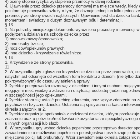
4) ocenę stopnia ryzyka wystąpienia przemocy w danej rodzinie.
4. Ujawnienie przez dziecko przemocy domowej ma miejsce wtedy, kiedy 
poinformuje pracownika szkoły o tym, że doznaje jednej lub kilku jednocz
przemocy ze strony swoich najbliższych. Ujawnienie jest dla dziecka bar
momentem i świadczy o dużym doznawanym bólu i determinacji.
§ 13.
1. Na potrzeby niniejszego dokumentu wyróżniono procedury interwencji 
podejrzenia działania na szkodę dziecka przez:
1) pracownika/współpracownika;
2) inne osoby trzecie;
3) rodziców/opiekunów prawnych;
4) inne dziecko - krzywdzenie rówieśnicze.
§ 14.
1. Krzywdzenie ze strony pracownika.
11
2. W przypadku gdy zgłoszono krzywdzenie dziecka przez pracownika, os
natychmiast odsunięta od wszelkich form kontaktu z dziećmi (nie tylko dz
pokrzywdzonym) do czasu wyjaśnienia sprawy.
3.Dyrektor przeprowadza rozmowę z dzieckiem i innymi osobami mającymi
mogącymi mieć wiedzę o zdarzeniu i o sytuacji osobistej (rodzinnej, zdrow
w szczególności jego opiekunami.
4.Dyrektor stara się ustalić przebieg zdarzenia, oraz wpływ zdarzenia na z
psychiczne i fizyczne dziecka. Ustalenia są spisywane na karcie interwencj
określa załącznik nr 2.
5.Dyrektor organizuje spotkanie/a z rodzicami dziecka, którym przekazuje
zdarzeniu oraz o potrzebie/możliwości skorzystania ze specjalistycznego
u innych organizacji lub służb.
6. W przypadku, gdy wobec dziecka popełniono przestępstwo dyrektor sp
zawiadomienie o możliwości popełnienia przestępstwa i przekazuje je do w
miejscowo policji lub prokuratury. Wzór zawiadomienia określa załącznik nr