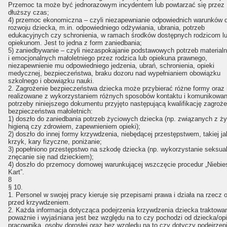
Przemoc ta może być jednorazowym incydentem lub powtarzać się przez
dłuższy czas;
4) przemoc ekonomiczna – czyli niezapewnianie odpowiednich warunków 
rozwoju dziecka, m.in. odpowiedniego odżywiania, ubrania, potrzeb
edukacyjnych czy schronienia, w ramach środków dostępnych rodzicom l
opiekunom. Jest to jedna z form zaniedbania;
5) zaniedbywanie – czyli niezaspokajanie podstawowych potrzeb material
i emocjonalnych małoletniego przez rodzica lub opiekuna prawnego,
niezapewnienie mu odpowiedniego jedzenia, ubrań, schronienia, opieki
medycznej, bezpieczeństwa, braku dozoru nad wypełnianiem obowiązku
szkolnego i obowiązku nauki.
2. Zagrożenie bezpieczeństwa dziecka może przybierać różne formy oraz
realizowane z wykorzystaniem różnych sposobów kontaktu i komunikowani
potrzeby niniejszego dokumentu przyjęto następującą kwalifikację zagroże
bezpieczeństwa małoletnich:
1) doszło do zaniedbania potrzeb życiowych dziecka (np. związanych z ż
higieną czy zdrowiem, zapewnieniem opieki);
2) doszło do innej formy krzywdzenia, niebędącej przestępstwem, takiej ja
krzyk, kary fizyczne, poniżanie;
3) popełniono przestępstwo na szkodę dziecka (np. wykorzystanie seksua
znęcanie się nad dzieckiem);
4) doszło do przemocy domowej warunkującej wszczęcie procedur „Niebie
Kart”.
8
§ 10.
1. Personel w swojej pracy kieruje się przepisami prawa i działa na rzecz 
przed krzywdzeniem.
2. Każda informacja dotycząca podejrzenia krzywdzenia dziecka traktowan
poważnie i wyjaśniana jest bez względu na to czy pochodzi od dziecka/op
pracownika, osoby dorosłej oraz bez względu na to czy dotyczy podejrzen