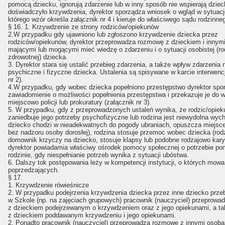
pomocą dziecku, ignorują zdarzenie lub w inny sposób nie wspierają dziec
doświadczyło krzywdzenia, dyrektor sporządza wniosek o wgląd w sytuacj
którego wzór określa załącznik nr 4 i kieruje do właściwego sądu rodzinne
§ 16. 1. Krzywdzenie ze strony rodziców/opiekunów
2.W przypadku gdy ujawniono lub zgłoszono krzywdzenie dziecka przez
rodziców/opiekunów, dyrektor przeprowadza rozmowę z dzieckiem i innym
mającymi lub mogącymi mieć wiedzę o zdarzeniu i o sytuacji osobistej (ro
zdrowotnej) dziecka.
3. Dyrektor stara się ustalić przebieg zdarzenia, a także wpływ zdarzenia 
psychiczne i fizyczne dziecka. Ustalenia są spisywane w karcie interwencj
nr 2).
4.W przypadku, gdy wobec dziecka popełniono przestępstwo dyrektor spo
zawiadomienie o możliwości popełnienia przestępstwa i przekazuje je do w
miejscowo policji lub prokuratury (załącznik nr 3).
5. W przypadku, gdy z przeprowadzonych ustaleń wynika, że rodzic/opiek
zaniedbuje jego potrzeby psychofizyczne lub rodzina jest niewydolna wy
dziecko chodzi w nieadekwatnych do pogody ubraniach, opuszcza miejsc
bez nadzoru osoby dorosłej), rodzina stosuje przemoc wobec dziecka (rodz
domownik krzyczy na dziecko, stosuje klapsy lub podobne rodzajowo kary
dyrektor powiadamia właściwy ośrodek pomocy społecznej o potrzebie p
rodzinie, gdy niespełnianie potrzeb wynika z sytuacji ubóstwa.
6. Dalszy tok postępowania leży w kompetencji instytucji, o których mow
poprzedzających.
§ 17.
1. Krzywdzenie rówieśnicze
2. W przypadku podejrzenia krzywdzenia dziecka przez inne dziecko prz
w Szkole (np. na zajęciach grupowych) pracownik (nauczyciel) przeprow
z dzieckiem podejrzewanym o krzywdzeniem oraz z jego opiekunami, a ta
z dzieckiem poddawanym krzywdzeniu i jego opiekunami.
2. Ponadto pracownik (nauczyciel) przeprowadza rozmowę z innymi osob