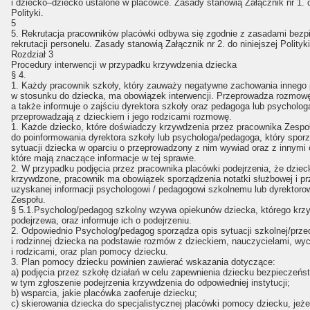
i dziecko–dziecko ustalone w placówce. Zasady stanowią Załącznik nr 1. d
Polityki.
5
5. Rekrutacja pracowników placówki odbywa się zgodnie z zasadami bezp
rekrutacji personelu. Zasady stanowią Załącznik nr 2. do niniejszej Polityki
Rozdział 3
Procedury interwencji w przypadku krzywdzenia dziecka
§ 4.
1. Każdy pracownik szkoły, który zauważy negatywne zachowania innego
w stosunku do dziecka, ma obowiązek interwencji. Przeprowadza rozmow
a także informuje o zajściu dyrektora szkoły oraz pedagoga lub psycholog
przeprowadzają z dzieckiem i jego rodzicami rozmowę.
1. Każde dziecko, które doświadczy krzywdzenia przez pracownika Zespo
do poinformowania dyrektora szkoły lub psychologa/pedagoga, który spor
sytuacji dziecka w oparciu o przeprowadzony z nim wywiad oraz z innymi
które mają znaczące informacje w tej sprawie.
2. W przypadku podjęcia przez pracownika placówki podejrzenia, że dzieck
krzywdzone, pracownik ma obowiązek sporządzenia notatki służbowej i p
uzyskanej informacji psychologowi / pedagogowi szkolnemu lub dyrektoro
Zespołu.
§ 5.1.Psycholog/pedagog szkolny wzywa opiekunów dziecka, którego krz
podejrzewa, oraz informuje ich o podejrzeniu.
2. Odpowiednio Psycholog/pedagog sporządza opis sytuacji szkolnej/prze
i rodzinnej dziecka na podstawie rozmów z dzieckiem, nauczycielami, w
i rodzicami, oraz plan pomocy dziecku.
3. Plan pomocy dziecku powinien zawierać wskazania dotyczące:
a) podjęcia przez szkołę działań w celu zapewnienia dziecku bezpieczeńs
w tym zgłoszenie podejrzenia krzywdzenia do odpowiedniej instytucji;
b) wsparcia, jakie placówka zaoferuje dziecku;
c) skierowania dziecka do specjalistycznej placówki pomocy dziecku, jeże