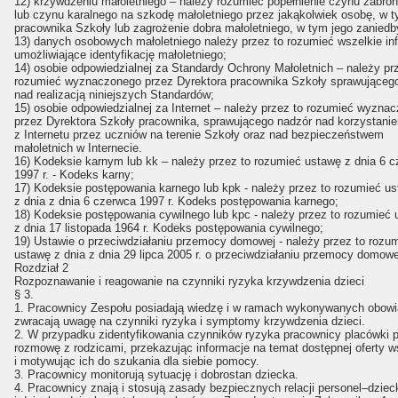
12) krzywdzeniu małoletniego – należy rozumieć popełnienie czynu zabro
lub czynu karalnego na szkodę małoletniego przez jakąkolwiek osobę, w 
pracownika Szkoły lub zagrożenie dobra małoletniego, w tym jego zaniedb
13) danych osobowych małoletniego należy przez to rozumieć wszelkie in
umożliwiające identyfikację małoletniego;
14) osobie odpowiedzialnej za Standardy Ochrony Małoletnich – należy pr
rozumieć wyznaczonego przez Dyrektora pracownika Szkoły sprawująceg
nad realizacją niniejszych Standardów;
15) osobie odpowiedzialnej za Internet – należy przez to rozumieć wyzna
przez Dyrektora Szkoły pracownika, sprawującego nadzór nad korzystani
z Internetu przez uczniów na terenie Szkoły oraz nad bezpieczeństwem
małoletnich w Internecie.
16) Kodeksie karnym lub kk – należy przez to rozumieć ustawę z dnia 6 
1997 r. - Kodeks karny;
17) Kodeksie postępowania karnego lub kpk - należy przez to rozumieć u
z dnia z dnia 6 czerwca 1997 r. Kodeks postępowania karnego;
18) Kodeksie postępowania cywilnego lub kpc - należy przez to rozumieć
z dnia 17 listopada 1964 r. Kodeks postępowania cywilnego;
19) Ustawie o przeciwdziałaniu przemocy domowej - należy przez to rozu
ustawę z dnia z dnia 29 lipca 2005 r. o przeciwdziałaniu przemocy domowe
Rozdział 2
Rozpoznawanie i reagowanie na czynniki ryzyka krzywdzenia dzieci
§ 3.
1. Pracownicy Zespołu posiadają wiedzę i w ramach wykonywanych obow
zwracają uwagę na czynniki ryzyka i symptomy krzywdzenia dzieci.
2. W przypadku zidentyfikowania czynników ryzyka pracownicy placówki 
rozmowę z rodzicami, przekazując informacje na temat dostępnej oferty w
i motywując ich do szukania dla siebie pomocy.
3. Pracownicy monitorują sytuację i dobrostan dziecka.
4. Pracownicy znają i stosują zasady bezpiecznych relacji personel–dziec