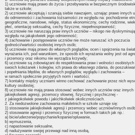
1) uczniowie mają prawo do życia i przebywania w bezpiecznym środowis
także w szkole;
2) uczniowie akceptują i szanują siebie nawzajem, uznając prawo innych 
do odmienności i zachowania tożsamości ze względu na: pochodzenie etn
geograficzne, narodowe, religię, status ekonomiczny, cechy rodzinne, wiek
płeć, orientację seksualną, cechy fizyczne, niepełnosprawność;
3) uczniowie nie naruszają praw innych uczniów – nikogo nie dyskryminują
względu na jakąkolwiek jego odmienność;
4) zachowanie i postępowanie uczniów nie może naruszać ich poczucia
godności/wartości osobistej innych osób;
5) uczniowie mają prawo do własnych poglądów, ocen i spojrzenia na świat
wyrażania ich, pod warunkiem, że sposób ich wyrażania wolny jest od agre
i przemocy oraz nikomu nie wyrządza krzywdy;
6) uczniowie są zobowiązani do respektowania praw i wolności osobistych
swoich koleżanek i kolegów, ich prawa do własnego zdania, do poszukiwa
i popełniania błędów, do własnych poglądów, wyglądu i zachowania –
w ramach społecznie przyjętych norm i wartości;
7) kontakty między uczniami winno cechować zachowanie przez nich wyso
kultury osobistej;
8) uczniowie nie mają prawa stosować wobec innych uczniów oraz innych
jakiejkolwiek agresji, przemocy słownej, fizycznej i psychicznej -
z jakiegokolwiek powodu i jakichkolwiek okolicznościach.
2. Za niedozwolone zachowania małoletnich w szkole uznaje się:
1) stosowanie jakiejkolwiek agresji i przemocy wobec uczniów/innych osób
2) stosowanie agresji i przemocy fizycznej w formach takich jak np.:
a) bicie/uderzenie/popychanie/kopanie/opluwanie,
b) wymuszenia,
c) napastowanie seksualne,
d) nadużywanie swojej przewagi nad inną osobą,