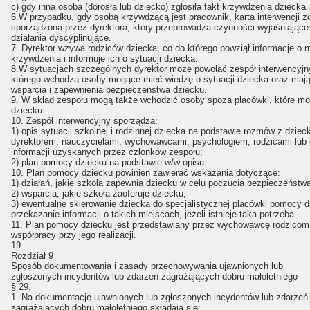
c) gdy inna osoba (dorosła lub dziecko) zgłosiła fakt krzywdzenia dziecka.
6.W przypadku, gdy osobą krzywdzącą jest pracownik, karta interwencji z
sporządzona przez dyrektora, który przeprowadza czynności wyjaśniające
działania dyscyplinujące.
7. Dyrektor wzywa rodziców dziecka, co do którego powziął informacje o 
krzywdzenia i informuje ich o sytuacji dziecka.
8.W sytuacjach szczególnych dyrektor może powołać zespół interwencyjny
którego wchodzą osoby mogące mieć wiedzę o sytuacji dziecka oraz maj
wsparcia i zapewnienia bezpieczeństwa dziecku.
9. W skład zespołu mogą także wchodzić osoby spoza placówki, które m
dziecku.
10. Zespół interwencyjny sporządza:
1) opis sytuacji szkolnej i rodzinnej dziecka na podstawie rozmów z dziec
dyrektorem, nauczycielami, wychowawcami, psychologiem, rodzicami lub 
informacji uzyskanych przez członków zespołu;
2) plan pomocy dziecku na podstawie w/w opisu.
10. Plan pomocy dziecku powinien zawierać wskazania dotyczące:
1) działań, jakie szkoła zapewnia dziecku w celu poczucia bezpieczeństwa
2) wsparcia, jakie szkoła zaoferuje dziecku;
3) ewentualne skierowanie dziecka do specjalistycznej placówki pomocy d
przekazanie informacji o takich miejscach, jeżeli istnieje taka potrzeba.
11. Plan pomocy dziecku jest przedstawiany przez wychowawcę rodzicom
współpracy przy jego realizacji.
19
Rozdział 9
Sposób dokumentowania i zasady przechowywania ujawnionych lub
zgłoszonych incydentów lub zdarzeń zagrażających dobru małoletniego
§ 29.
1. Na dokumentację ujawnionych lub zgłoszonych incydentów lub zdarzeń
zagrażających dobru małoletniego składają się: