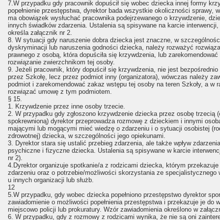
7.W przypadku gdy pracownik dopuścił się wobec dziecka innej formy krz
popełnienie przestępstwa, dyrektor bada wszystkie okoliczności sprawy, 
ma obowiązek wysłuchać pracownika podejrzewanego o krzywdzenie, dzi
innych świadków zdarzenia. Ustalenia są spisywane na karcie interwencji, 
określa załącznik nr 2.
8. W sytuacji gdy naruszenie dobra dziecka jest znaczne, w szczególnośc
dyskryminacji lub naruszenia godności dziecka, należy rozważyć rozwiąz
prawnego z osobą, która dopuściła się krzywdzenia, lub zarekomendować 
rozwiązanie zwierzchnikom tej osoby.
9. Jeżeli pracownik, który dopuścił się krzywdzenia, nie jest bezpośrednio
przez Szkołę, lecz przez podmiot inny (organizatora), wówczas należy za
podmiot i zarekomendować zakaz wstępu tej osoby na teren Szkoły, a w r
rozwiązać umowę z tym podmiotem.
§ 15.
1. Krzywdzenie przez inne osoby trzecie.
2. W przypadku gdy zgłoszono krzywdzenie dziecka przez osobę trzecią 
spokrewnioną) dyrektor przeprowadza rozmowę z dzieckiem i innymi osob
mającymi lub mogącymi mieć wiedzę o zdarzeniu i o sytuacji osobistej (ro
zdrowotnej) dziecka, w szczególności jego opiekunami.
3. Dyrektor stara się ustalić przebieg zdarzenia, ale także wpływ zdarzeni
psychiczne i fizyczne dziecka. Ustalenia są spisywane w karcie interwencj
nr 2).
4.Dyrektor organizuje spotkanie/a z rodzicami dziecka, którym przekazuje
zdarzeniu oraz o potrzebie/możliwości skorzystania ze specjalistycznego
u innych organizacji lub służb.
12
5.W przypadku, gdy wobec dziecka popełniono przestępstwo dyrektor spo
zawiadomienie o możliwości popełnienia przestępstwa i przekazuje je do w
miejscowo policji lub prokuratury. Wzór zawiadomienia określono w załączn
6. W przypadku, gdy z rozmowy z rodzicami wynika, że nie są oni zainter