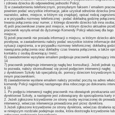
i zdrowia dziecka do odpowiedniej jednostki Policji;
3) w zawiadomieniu telefonicznym, przesyłanym faksem / emailem pracow
powinien podać wszystkie informacje, jakie uzyskał odnośnie dziecka (imi
nazwisko, adres, miejsce, w którym się znajduje), opisać rodzaj zagrożeni
a w przypadku rozmowy telefonicznej - podać dokładną godzinę połączeni
trwania połączenia oraz numer, z którego dzwoniło dziecko lub inna osoba;
4) jeśli pracownikowi znane jest miejsce, w którym dziecko aktualnie prze
pracownik wysyła email do dyżurnego Komendy Policji właściwej dla tego
miejsca;
5) jeżeli pracownik nie posiada informacji o miejscu, w którym dziecko akt
przebywa, w zawiadomieniu należy podać wszystkie istotne informacje do
sytuacji zagrożenia, a w przypadku rozmowy telefonicznej: dokładną godz
nawiązania połączenia oraz dokładny czas trwania połączenia, a także opi
kontaktu z osobą dzwoniącą i treść;
6) zawiadomienie wysyłane emailem podpisuje pracownik podejmujący int
14
7) pracownik podejmuje interwencję nagłą bez konsultacji. Jeżeli jednak s
to pozwala, należy skonsultować się przed podjęciem interwencji nagłej
z dyrektorem Szkoły lub specjalistą ds. pomocy dzieciom krzywdzonym l
innym pracownikiem;
8) zawiadomienie wysłane emailem należy przesłać pocztą na adres właśc
komendy Policji najpóźniej następnego dnia roboczego po dokonaniu interw
§ 19.
1. Po podjęciu interwencji nagłej pracownik ma obowiązek przekazania ustn
dyrektorowi Szkoły, a następnie jest zobowiązany do sporządzenia karty in
2. Jeżeli zgłoszono krzywdzenie ze strony osoby wyznaczonej do prowad
interwencji, wówczas interwencja prowadzona jest przez dyrektora.
3.Jeżeli zgłoszono krzywdzenie ze strony dyrektora, wówczas działania o
w niniejszym rozdziale podejmuje osoba, która dostrzegła krzywdzenie lub 
zgłoszono podejrzenie krzywdzenia.