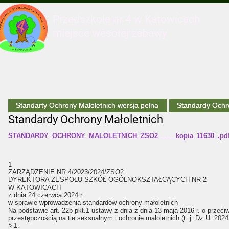
Przedszkole nr 4 w Katowicach
miejsce wesołej zabawy
Standarty Ochrony Małoletnich wersja pełna
Standardy Ochro
Standardy Ochrony Małoletnich
STANDARDY_OCHRONY_MALOLETNICH_ZSO2_____kopia_11630_.pd
1
ZARZĄDZENIE NR 4/2023/2024/ZSO2
DYREKTORA ZESPOŁU SZKÓŁ OGÓLNOKSZTAŁCĄCYCH NR 2
W KATOWICACH
z dnia 24 czerwca 2024 r.
w sprawie wprowadzenia standardów ochrony małoletnich
Na podstawie art. 22b pkt.1 ustawy z dnia z dnia 13 maja 2016 r. o przec
przestępczością na tle seksualnym i ochronie małoletnich (t. j. Dz.U. 202
§ 1.