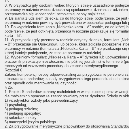
16
8. W przypadku gdy osobami wobec których istnieje uzasadnione podejrze
przemocy w rodzinie wobec dziecka są opiekunowie, działania z udziałem
przeprowadza się w obecności pełnoletniej osoby najbliższej.
9. Działania z udziałem dziecka, co do którego istniej podejrzenie, ze jest 
przemocą w rodzinie powinny być prowadzone w obecności pedagoga lub 
10. Po wypełnieniu formularza „Niebieska karta – A” osobie, co do której is
podejrzenie, że jest dotknięta przemocą w rodzinie przekazuje się formula
karta – B”.
11. W przypadku gdy przemoc w rodzinie dotyczy dziecka, formularz „Nie
– B” przekazuje się Opiekunowi, lub osobie, która zgłosiła podejrzenie st
przemocy w rodzinie (formularza „Niebieska Karta – B” nie przekazuje się
której istnieje podejrzenie, że stosuje przemoc w rodzinie).
12. Wypełniony formularz „Niebieska Karta – A” dyrektor lub upoważniony 
pracownik przekazuje niezwłocznie, nie później jednak niż w terminie 5 (pię
roboczych od wszczęcia procedury do zespołu interdyscyplinarnego.
Rozdział 6
Zakres kompetencji osoby odpowiedzialnej za przygotowanie personelu sz
stosowania standardów, zasady przygotowania tego personelu do ich stos
oraz sposób dokumentowania tej czynności
§ 25.
1. Projekt Standardów ochrony małoletnich w wersji zupełnej oraz w wersji
dla małoletnich opracowuje zespół powołany przez dyrektora Szkoły w skł
1) vicedyrektor Szkoły jako przewodniczący
2) psycholog;
3) pedagog szkolny;
4) pedagog specjalny;
5) sekretarz szkoły;
6) nauczyciel języka polskiego.
2. Za przygotowanie merytoryczne pracowników do stosowania Standardó