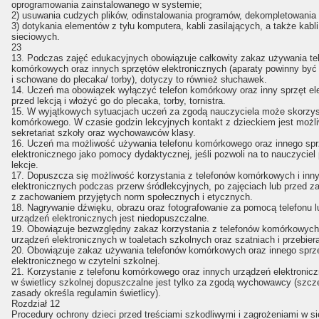
oprogramowania zainstalowanego w systemie;
2) usuwania cudzych plików, odinstalowania programów, dekompletowania 
3) dotykania elementów z tyłu komputera, kabli zasilających, a także kabli
sieciowych.
23
13. Podczas zajęć edukacyjnych obowiązuje całkowity zakaz używania te
komórkowych oraz innych sprzętów elektronicznych (aparaty powinny być
i schowane do plecaka/ torby), dotyczy to również słuchawek.
14. Uczeń ma obowiązek wyłączyć telefon komórkowy oraz inny sprzęt el
przed lekcją i włożyć go do plecaka, torby, tornistra.
15. W wyjątkowych sytuacjach uczeń za zgodą nauczyciela może skorzyst
komórkowego. W czasie godzin lekcyjnych kontakt z dzieckiem jest możl
sekretariat szkoły oraz wychowawców klasy.
16. Uczeń ma możliwość używania telefonu komórkowego oraz innego spr
elektronicznego jako pomocy dydaktycznej, jeśli pozwoli na to nauczycie
lekcje.
17. Dopuszcza się możliwość korzystania z telefonów komórkowych i inn
elektronicznych podczas przerw śródlekcyjnych, po zajęciach lub przed za
z zachowaniem przyjętych norm społecznych i etycznych.
18. Nagrywanie dźwięku, obrazu oraz fotografowanie za pomocą telefonu l
urządzeń elektronicznych jest niedopuszczalne.
19. Obowiązuje bezwzględny zakaz korzystania z telefonów komórkowych
urządzeń elektronicznych w toaletach szkolnych oraz szatniach i przebiera
20. Obowiązuje zakaz używania telefonów komórkowych oraz innego sprz
elektronicznego w czytelni szkolnej.
21. Korzystanie z telefonu komórkowego oraz innych urządzeń elektronic
w świetlicy szkolnej dopuszczalne jest tylko za zgodą wychowawcy (szc
zasady określa regulamin świetlicy).
Rozdział 12
Procedury ochrony dzieci przed treściami szkodliwymi i zagrożeniami w si