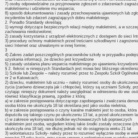
7) osoby odpowiedzialne za przyjmowanie zgłoszeń o zdarzeniach zagraż
małoletniemu i udzielenie mu wsparcia;
8) sposób dokumentowania i zasady przechowywania ujawnionych lub zg
incydentów lub zdarzeń zagrażających dobru małoletniego.
2. Ponadto Standardy określają:
1) wymogi dotyczące bezpiecznych relacji między małoletnimi, a w szcze
zachowania niedozwolone;
2) zasady korzystania z urządzeń elektronicznych z dostępem do sieci Int
3) procedury ochrony małoletnich przed treściami szkodliwymi i zagrożeni
sieci Internet oraz utrwalonymi w innej formie;
3
4) Zakres zadań poszczególnych pracowników szkoły w przypadku podejrz
uzyskania informacji, że dziecko jest krzywdzone
5) zasady ustalania planu wsparcia małoletniego po ujawnieniu krzywdzeni
§ 2. Ilekroć w niniejszych Standardach jest mowa bez bliższego określenia
1) Szkole lub Zespole – należy rozumieć przez to Zespołu Szkół Ogólnok
nr 2 w Katowicach;
2) dziecku, małoletnim lub uczniu – należy rozumieć osoby do ukończenia
życia (zarówno dziewczęta jak i chłopców), którzy są uczniami Szkoły, p
czytając niniejszy dokument należy uwzględniać w odniesieniu do ww. os
również klasyfikację prawną, zgodnie z którą:
a) w zakresie postępowania dotyczącego zapobiegania i zwalczania demora
osoba która nie ukończyła 18 lat określana jest jako osoba nieletnia,
b) w zakresie postępowania o czyny karalne małoletni jest to osoba, która
dopuściła się takiego czynu po ukończeniu 13 lat, a przed ukończeniem la
c) w zakresie wykonywania środków wychowawczych lub poprawczych
małoletnim jest osoba, względem której takie środki zostały orzeczone (c
ukończyła ona 18 lat), nie dłużej jednak niż do osiągnięcia wieku 21 lat.
3) wolontariuszu Szkoły- należy przez to rozumieć wyłącznie osobę w wie
powyżej 13 roku życia, przy czym umowę z wolontariuszem w wieku poniż