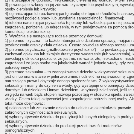
2) naruszające jej godność, nietykalność cielesną lub wolność, w tym sek
3) powodujące szkody na jej zdrowiu fizycznym lub psychicznym, wywołuj
osoby cierpienie lub krzywdę;
4) ograniczające lub pozbawiające tę osobę dostępu do środków finansow
możliwości podjęcia pracy lub uzyskania samodzielności finansowej;
5) istotnie naruszające prywatność tej osoby lub wzbudzające u niej poczu
zagrożenia, poniżenia lub udręczenia, w tym podejmowane za pomocą śr
komunikacji elektronicznej.
5. Wyróżnia się następujące rodzaje przemocy domowej:
1) przemoc fizyczna – to każde intencjonalne działanie sprawcy, mające n
przekroczenie granicy ciała dziecka. Często powoduje różnego rodzaju ura
2) przemoc psychiczna („maltretowanie psychiczne”) – to powtarzający si
zachowań opiekuna lub skrajnie drastyczne wydarzenie (lub wydarzenia), k
powodują u dziecka poczucie, że jest nic nie warte, złe, niekochane, niech
zagrożone i że jego osoba ma jakąkolwiek wartość jedynie wtedy, gdy zas
potrzeby innych;
3) przemoc seksualna – to zaangażowanie dziecka w aktywność seksualną,
jest on lub ona w stanie w pełni zrozumieć i udzielić na nią świadomej zgo
naruszająca prawo i obyczaje danego społeczeństwa. Z wykorzystywanie
seksualnym mamy do czynienia wtedy, gdy występuje ono pomiędzy dzie
dorosłym lub dzieckiem i innym dzieckiem, w sytuacji zależności, jeśli te
względu na wiek bądź stopień rozwoju pozostają w stosunku opieki, zależ
władzy. Celem takiej aktywności jest zaspokojenie potrzeb innej osoby. A
taka może obejmować:
a) nakłanianie lub zmuszanie dziecka do udziału w jakichkolwiek prawnie
zabronionych czynnościach seksualnych,
b) wykorzystywanie dziecka do prostytucji lub innych nielegalnych praktyk
seksualnych,
c) wykorzystywanie dziecka do produkcji przedstawień i materiałów
pornograficznych.