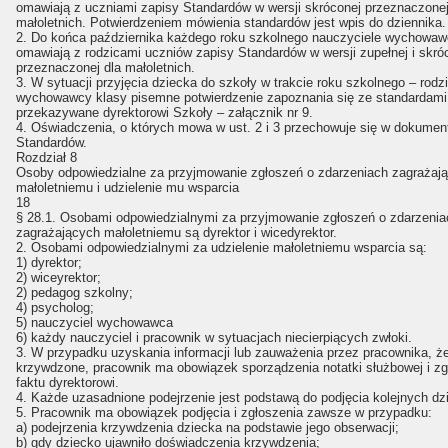
omawiają z uczniami zapisy Standardów w wersji skróconej przeznaczonej
małoletnich. Potwierdzeniem mówienia standardów jest wpis do dziennika.
2. Do końca października każdego roku szkolnego nauczyciele wychowaw
omawiają z rodzicami uczniów zapisy Standardów w wersji zupełnej i skró
przeznaczonej dla małoletnich.
3. W sytuacji przyjęcia dziecka do szkoły w trakcie roku szkolnego – rodz
wychowawcy klasy pisemne potwierdzenie zapoznania się ze standardami, 
przekazywane dyrektorowi Szkoły – załącznik nr 9.
4. Oświadczenia, o których mowa w ust. 2 i 3 przechowuje się w dokument
Standardów.
Rozdział 8
Osoby odpowiedzialne za przyjmowanie zgłoszeń o zdarzeniach zagrażaj
małoletniemu i udzielenie mu wsparcia
18
§ 28.1. Osobami odpowiedzialnymi za przyjmowanie zgłoszeń o zdarzenia
zagrażających małoletniemu są dyrektor i wicedyrektor.
2. Osobami odpowiedzialnymi za udzielenie małoletniemu wsparcia są:
1) dyrektor;
2) wiceyrektor;
2) pedagog szkolny;
4) psycholog;
5) nauczyciel wychowawca
6) każdy nauczyciel i pracownik w sytuacjach niecierpiących zwłoki.
3. W przypadku uzyskania informacji lub zauważenia przez pracownika, że
krzywdzone, pracownik ma obowiązek sporządzenia notatki służbowej i zg
faktu dyrektorowi.
4. Każde uzasadnione podejrzenie jest podstawą do podjęcia kolejnych dzi
5. Pracownik ma obowiązek podjęcia i zgłoszenia zawsze w przypadku:
a) podejrzenia krzywdzenia dziecka na podstawie jego obserwacji;
b) gdy dziecko ujawniło doświadczenia krzywdzenia;