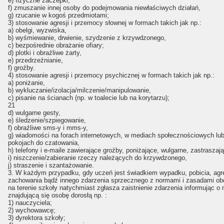
e) fizyczne zaczepki,
f) zmuszanie innej osoby do podejmowania niewłaściwych działań,
g) rzucanie w kogoś przedmiotami;
3) stosowanie agresji i przemocy słownej w formach takich jak np.:
a) obelgi, wyzwiska,
b) wyśmiewanie, drwienie, szydzenie z krzywdzonego,
c) bezpośrednie obrażanie ofiary;
d) plotki i obraźliwe żarty,
e) przedrzeźnianie,
f) groźby.
4) stosowanie agresji i przemocy psychicznej w formach takich jak np.:
a) poniżanie,
b) wykluczanie/izolacja/milczenie/manipulowanie,
c) pisanie na ścianach (np. w toalecie lub na korytarzu);
21
d) wulgarne gesty,
e) śledzenie/szpiegowanie,
f) obraźliwe sms-y i mms-y,
g) wiadomości na forach internetowych, w mediach społecznościowych lub
pokojach do czatowania,
h) telefony i e-maile zawierające groźby, poniżające, wulgarne, zastraszaj
i) niszczenie/zabieranie rzeczy należących do krzywdzonego,
j) straszenie i szantażowanie.
3. W każdym przypadku, gdy uczeń jest świadkiem wypadku, pobicia, ag
zachowania bądź innego zdarzenia sprzecznego z normami i zasadami ob
na terenie szkoły natychmiast zgłasza zaistnienie zdarzenia informując o n
znajdującą się osobę dorosłą np. :
1) nauczyciela;
2) wychowawcę;
3) dyrektora szkoły;