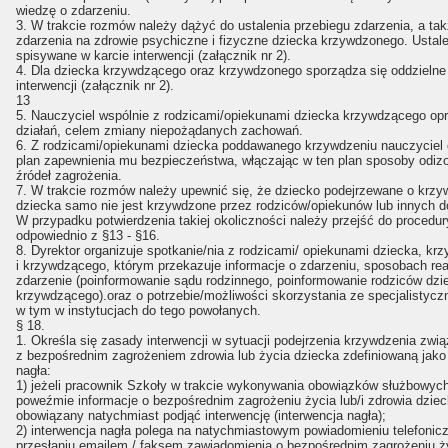
wiedzę o zdarzeniu.
3. W trakcie rozmów należy dążyć do ustalenia przebiegu zdarzenia, a ta
zdarzenia na zdrowie psychiczne i fizyczne dziecka krzywdzonego. Ustale
spisywane w karcie interwencji (załącznik nr 2).
4. Dla dziecka krzywdzącego oraz krzywdzonego sporządza się oddzielne
interwencji (załącznik nr 2).
13
5. Nauczyciel wspólnie z rodzicami/opiekunami dziecka krzywdzącego op
działań, celem zmiany niepożądanych zachowań.
6. Z rodzicami/opiekunami dziecka poddawanego krzywdzeniu nauczyciel
plan zapewnienia mu bezpieczeństwa, włączając w ten plan sposoby odiz
źródeł zagrożenia.
7. W trakcie rozmów należy upewnić się, że dziecko podejrzewane o krzy
dziecka samo nie jest krzywdzone przez rodziców/opiekunów lub innych d
W przypadku potwierdzenia takiej okoliczności należy przejść do procedur
odpowiednio z §13 - §16.
8. Dyrektor organizuje spotkanie/nia z rodzicami/ opiekunami dziecka, k
i krzywdzącego, którym przekazuje informacje o zdarzeniu, sposobach rea
zdarzenie (poinformowanie sądu rodzinnego, poinformowanie rodziców dzi
krzywdzącego).oraz o potrzebie/możliwości skorzystania ze specjalistycz
w tym w instytucjach do tego powołanych.
§ 18.
1. Określa się zasady interwencji w sytuacji podejrzenia krzywdzenia zwi
z bezpośrednim zagrożeniem zdrowia lub życia dziecka zdefiniowaną jako
nagła:
1) jeżeli pracownik Szkoły w trakcie wykonywania obowiązków służbowyc
poweźmie informacje o bezpośrednim zagrożeniu życia lub/i zdrowia dziec
obowiązany natychmiast podjąć interwencję (interwencja nagła);
2) interwencja nagła polega na natychmiastowym powiadomieniu telefonic
przesłaniu emailem / faksem zawiadomienia o bezpośrednim zagrożeniu ż