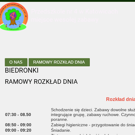
Przedszkole nr 4 w Katowicach
miejsce wesołej zabawy
O NAS
RAMOWY ROZKŁAD DNIA
BIEDRONKI
RAMOWY ROZKŁAD DNIA
Rozkład dnia
Schodzenie się dzieci. Zabawy dowolne słu
07:30 - 08.50
integrujące grupę, zabawy ruchowe. Czynn
poranne.
08:50 - 09:00
Zabiegi higieniczne - przygotowanie do śnia
09:00 - 09:20
Śniadanie.