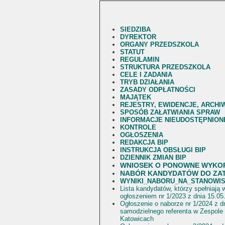
SIEDZIBA
DYREKTOR
ORGANY PRZEDSZKOLA
STATUT
REGULAMIN
STRUKTURA PRZEDSZKOLA
CELE I ZADANIA
TRYB DZIAŁANIA
ZASADY ODPŁATNOŚCI
MAJĄTEK
REJESTRY, EWIDENCJE, ARCHI
SPOSÓB ZAŁATWIANIA SPRAW
INFORMACJE NIEUDOSTĘPNION
KONTROLE
OGŁOSZENIA
REDAKCJA BIP
INSTRUKCJA OBSŁUGI BIP
DZIENNIK ZMIAN BIP
WNIOSEK O PONOWNE WYKO
NABÓR KANDYDATÓW DO ZAT
WYNIKI_NABORU_NA_STANOWI
Lista kandydatów, którzy spełniają
ogłoszeniem nr 1/2023 z dnia 15.05
Ogłoszenie o naborze nr 1/2024 z d
samodzielnego referenta w Zespole
Katowicach