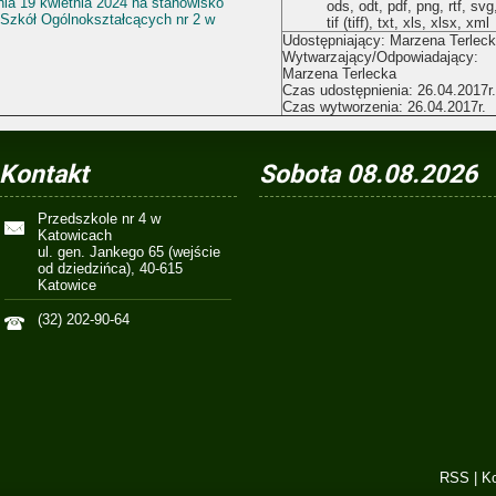
nia 19 kwietnia 2024 na stanowisko
ods, odt, pdf, png, rtf, svg
 Szkół Ogólnokształcących nr 2 w
tif (tiff), txt, xls, xlsx, xml
Udostępniający: Marzena Terlec
Wytwarzający/Odpowiadający:
Marzena Terlecka
Czas udostępnienia: 26.04.2017r.
Czas wytworzenia: 26.04.2017r.
Kontakt
Sobota 08.08.2026
Przedszkole nr 4 w
Katowicach
ul. gen. Jankego 65 (wejście
od dziedzińca), 40-615
Katowice
(32) 202-90-64
RSS
|
Ko