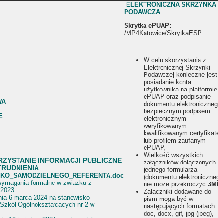
ELEKTRONICZNA SKRZYNKA
PODAWCZA
Skrytka ePUAP:
/MP4Katowice/SkrytkaESP
W celu skorzystania z
Elektronicznej Skrzynki
Podawczej konieczne jest
posiadanie konta
użytkownika na platformie
ePUAP oraz podpisanie
WA
dokumentu elektroniczne
bezpiecznym podpisem
E
elektronicznym
weryfikowanym
kwalifikowanym certyfika
lub profilem zaufanym
ePUAP,
Wielkość wszystkich
RZYSTANIE
INFORMACJI PUBLICZNE
załączników dołączonych
RUDNIENIA
jednego formularza
SKO_SAMODZIELNEGO_REFERENTA.doc
(dokumentu elektroniczne
 wymagania formalne w związku z
nie może przekroczyć
3M
.2023
Załączniki dodawane do
nia 6 marca 2024 na stanowisko
pism mogą być w
 Szkół Ogólnokształcących nr 2 w
następujących formatach:
doc, docx, gif, jpg (jpeg),