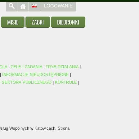
LOGOWANIE
MISIE
ŻABKI
BIEDRONKI
OLA
|
CELE I ZADANIA
|
TRYB DZIAŁANIA
|
|
INFORMACJE NIEUDOSTĘPNIONE
|
I SEKTORA PUBLICZNEGO
|
KONTROLE
|
 Usług Wspólnych w Katowicach. Strona