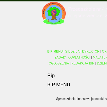
Przedszkole nr 4
miejsce wesołej 
BIP MENU
|
SIEDZIBA
|
DYREKTOR
|
OR
ZASADY ODPŁATNOŚCI
|
MAJĄTE
OGŁOSZENIA
|
REDAKCJA BIP
|
DZIEN
Bip
BIP MENU
Sprawozdanie finansowe jednostki z