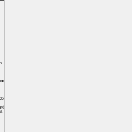
go
tem
 do
go)
B
.