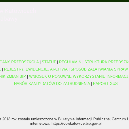
 w Katowicach
zabawy
GANY PRZEDSZKOLA
|
STATUT
|
REGULAMIN
|
STRUKTURA PRZEDSZK
K
|
REJESTRY, EWIDENCJE, ARCHIWA
|
SPOSÓB ZAŁATWIANIA SPRAW
NIK ZMIAN BIP
|
WNIOSEK O PONOWNE WYKORZYSTANIE INFORMACJ
NABÓR KANDYDATÓW DO ZATRUDNIENIA
|
RAPORT GUS
a 2018 rok zostało umieszczone w Biuletynie Informacji Publicznej Centrum
internetowa: https://cuwkatowice.bip.gov.pl